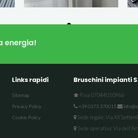
a energia!
Links rapidi
Bruschini impianti S.r
P.iva 07044050966
Sitemap
Privacy Policy
+39 0373 370015
info@o
Sede legale: Via XX Settem
Cookie Policy
Sede operativa: Via dell'Ar