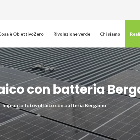
Cosa è ObiettivoZero
Rivoluzione verde
Chi siamo
Real
taico con batteria Ber
Impianto fotovoltaico con batteria Bergamo