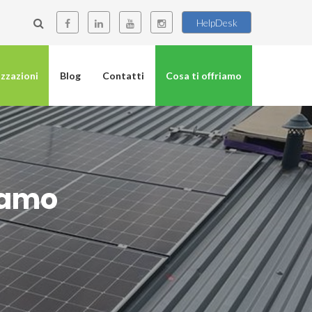
HelpDesk
izzazioni
Blog
Contatti
Cosa ti offriamo
gamo