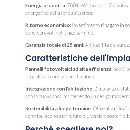
Energia prodotta
: 7004 kWh/anno, sufficiente a
energetico della loro abitazione.
Ritorno economico
: Investimento ripagato in so
considerevoli nel lungo termine.
Garanzia totale di 25 anni
: Affidabilità e sicure
Caratteristiche dell'impi
Pannelli fotovoltaici ad alta efficienza
: Scelti
in qualsiasi condizione climatica.
Integrazione con l'abitazione
: L'impianto è sta
con la nuova casa, mantenendo un design moderno
Sostenibilità a lungo termine
: Oltre alla riduzi
contribuiscono a un futuro più verde e sostenibile
Perché scegliere noi?