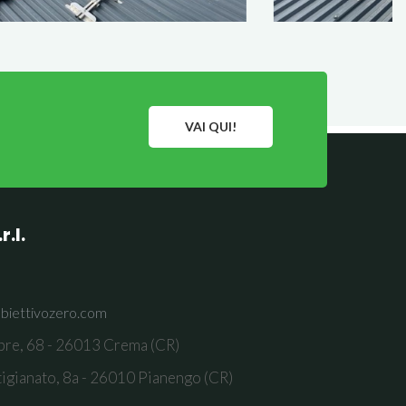
VAI QUI!
.l.
biettivozero.com
bre, 68 - 26013 Crema (CR)
tigianato, 8a - 26010 Pianengo (CR)