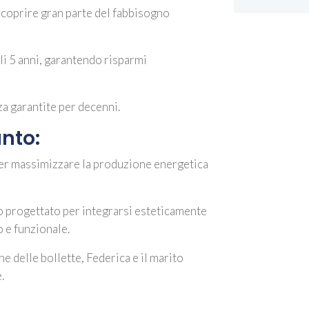
 coprire gran parte del fabbisogno
li 5 anni, garantendo risparmi
zza garantite per decenni.
anto:
 per massimizzare la produzione energetica
to progettato per integrarsi esteticamente
 e funzionale.
one delle bollette, Federica e il marito
.