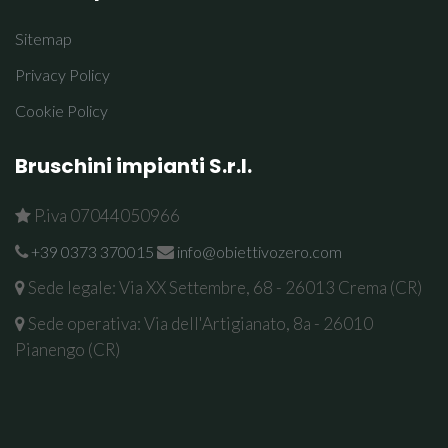
Sitemap
Privacy Policy
Cookie Policy
Bruschini impianti S.r.l.
P.iva 07044050966
+39 0373 370015
info@obiettivozero.com
Sede legale: Via XX Settembre, 68 - 26013 Crema (CR)
Sede operativa: Via dell'Artigianato, 8a - 26010
Pianengo (CR)