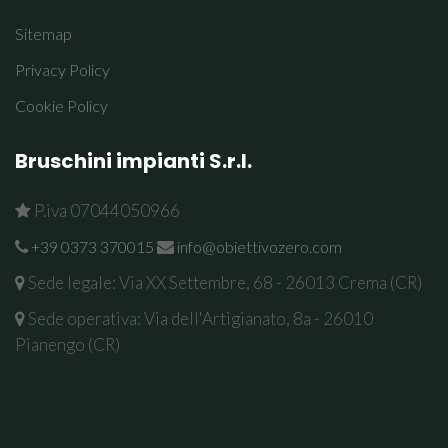
Sitemap
Privacy Policy
Cookie Policy
Bruschini impianti S.r.l.
P.iva 07044050966
+39 0373 370015
info@obiettivozero.com
Sede legale: Via XX Settembre, 68 - 26013 Crema (CR)
Sede operativa: Via dell'Artigianato, 8a - 26010
Pianengo (CR)