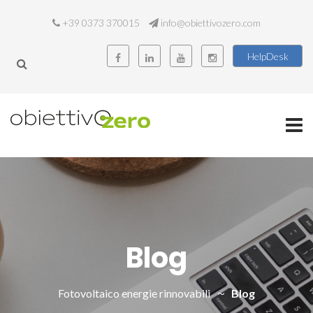
+39 0373 370015
info@obiettivozero.com
HelpDesk
Blog
Fotovoltaico energie rinnovabili
Blog